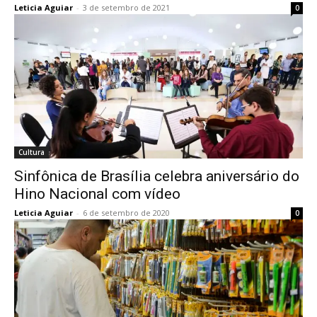
Leticia Aguiar
-
3 de setembro de 2021
0
Cultura
Sinfônica de Brasília celebra aniversário do
Hino Nacional com vídeo
Leticia Aguiar
-
6 de setembro de 2020
0