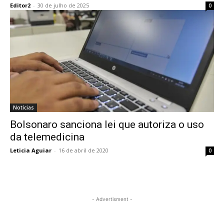
Editor2
-
30 de julho de 2025
0
Notícias
Bolsonaro sanciona lei que autoriza o uso
da telemedicina
Leticia Aguiar
-
16 de abril de 2020
0
- Advertisment -