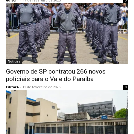
editor1
-
17 de fevereiro de 2025
0
Notícias
Governo de SP contratou 266 novos
policiais para o Vale do Paraíba
Editor4
-
11 de fevereiro de 2025
0