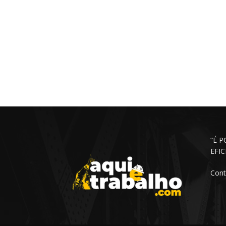
“É 
EFI
Cont