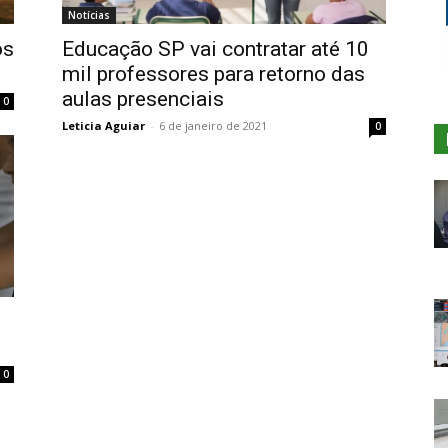
Notícias
os
Educação SP vai contratar até 10
mil professores para retorno das
aulas presenciais
0
Leticia Aguiar
-
6 de janeiro de 2021
0
0