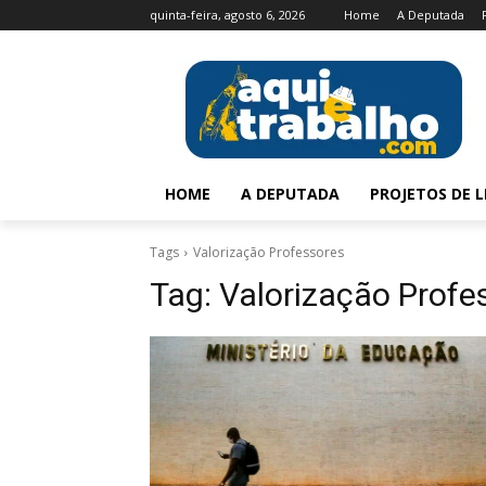
quinta-feira, agosto 6, 2026
Home
A Deputada
HOME
A DEPUTADA
PROJETOS DE L
Tags
Valorização Professores
Tag:
Valorização Profe