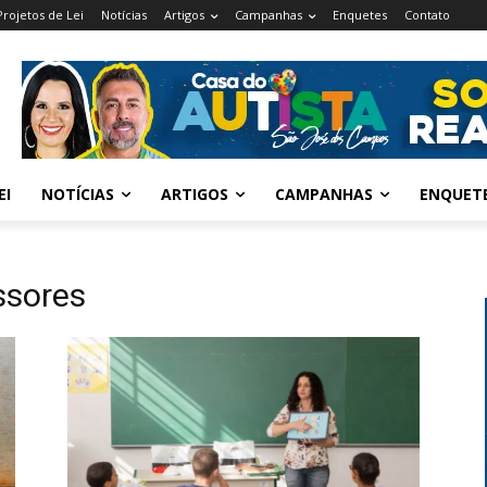
Projetos de Lei
Notícias
Artigos
Campanhas
Enquetes
Contato
EI
NOTÍCIAS
ARTIGOS
CAMPANHAS
ENQUET
ssores