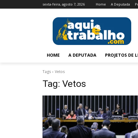
sexta-feira, agosto 7, 2026
Home
A Deputada
P
HOME
A DEPUTADA
PROJETOS DE L
Tags
Vetos
Tag:
Vetos