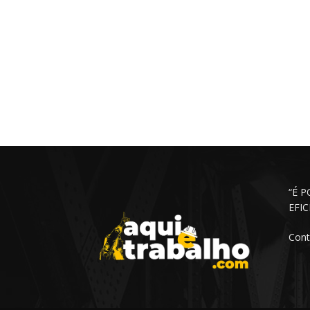
“É 
EFI
Cont