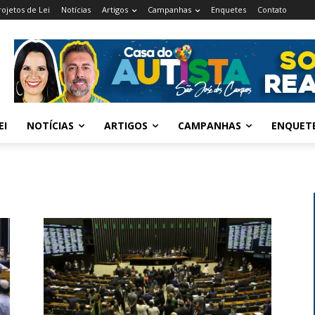
rojetos de Lei
Notícias
Artigos
Campanhas
Enquetes
Contato
EI
NOTÍCIAS
ARTIGOS
CAMPANHAS
ENQUET