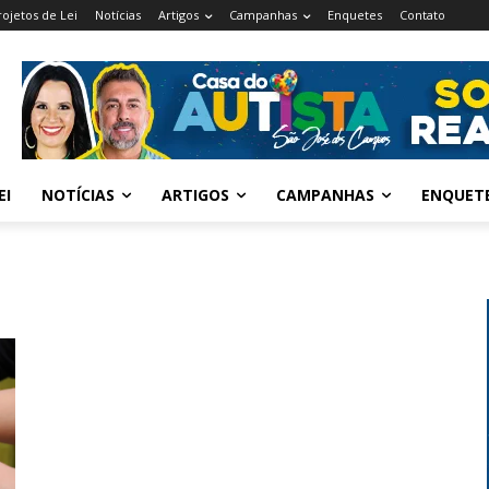
rojetos de Lei
Notícias
Artigos
Campanhas
Enquetes
Contato
EI
NOTÍCIAS
ARTIGOS
CAMPANHAS
ENQUET