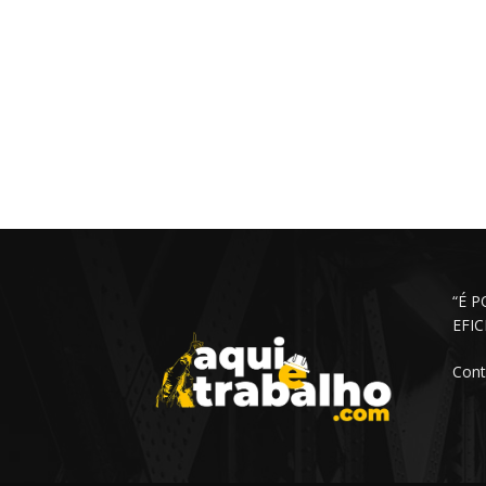
“É 
EFI
Cont