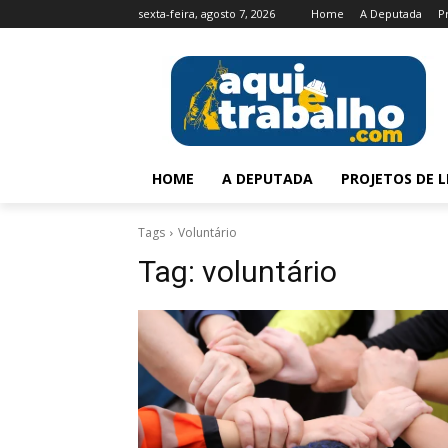
sexta-feira, agosto 7, 2026
Home
A Deputada
P
HOME
A DEPUTADA
PROJETOS DE L
Tags
Voluntário
Tag:
voluntário