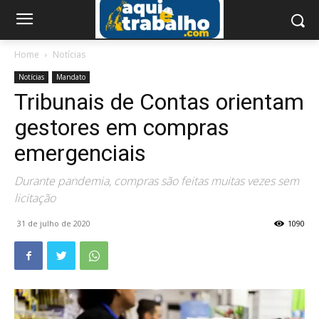
Home
Notícias
Notícias
Mandato
Tribunais de Contas orientam
gestores em compras
emergenciais
Durante pandemia, compras são feitas muitas vezes sem
licitação
31 de julho de 2020
1090