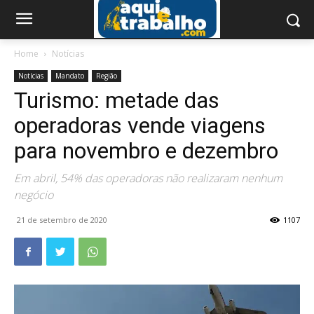
Home
Notícias
Notícias
Mandato
Região
Turismo: metade das
operadoras vende viagens
para novembro e dezembro
Em abril, 54% das operadoras não realizaram nenhum
negócio
21 de setembro de 2020
1107