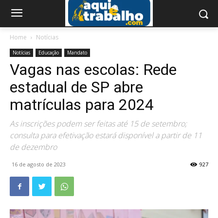
Home
Notícias
Notícias
Educação
Mandato
Vagas nas escolas: Rede
estadual de SP abre
matrículas para 2024
As inscrições podem ser feitas até 15 de setembro;
consulta para efetivação estará disponível a partir de 11
de dezembro
16 de agosto de 2023
927