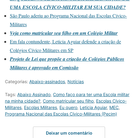
UMA ESCOLA CÍVICO-MILITAR EM SUA CIDADE?
São Paulo aderiu ao Programa Nacional das Escolas Cívico-
Militares
Veja como matricular seu filho em um Colégio Militar
Em fala contundente, Leticia Aguiar defende a criação de
Colégios Cívico Militares em SP
Projeto de Lei que propõe a criação de Colégios Públicos
Militares é aprovado em Comissão
Categorias:
Abaixo-assinados
,
Notícias
Tags:
Abaixo Assinado
,
Como faço para ter uma Escola militar
na minha cidade?
,
Como matricular seu filho
,
Escolas Cívico-
Militares
,
Escolas Militares
,
Eu quero
,
Leticia Aguiar
,
MEC
,
Programa Nacional das Escolas Cívico-Militares (Pecim)
Deixar um comentário