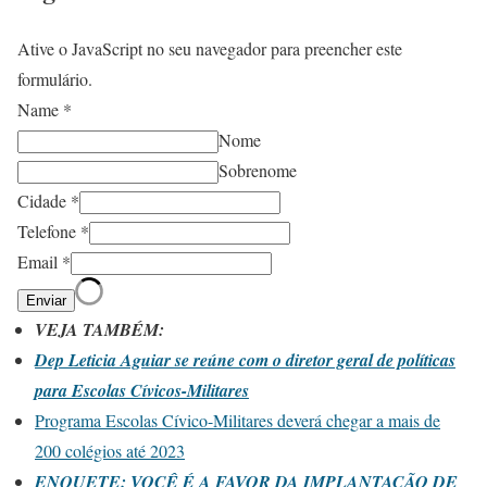
Ative o JavaScript no seu navegador para preencher este
formulário.
Name
*
Nome
Sobrenome
Cidade
*
Telefone
*
Email
*
Enviar
VEJA TAMBÉM:
Dep Leticia Aguiar se reúne com o diretor geral de políticas
para Escolas Cívicos-Militares
Programa Escolas Cívico-Militares deverá chegar a mais de
200 colégios até 2023
ENQUETE: VOCÊ É A FAVOR DA IMPLANTAÇÃO DE