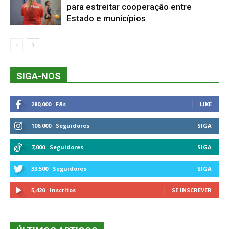
para estreitar cooperação entre
Estado e municípios
SIGA-NOS
280,000
Fãs
LIKE
106,000
Seguidores
SIGA
7,000
Seguidores
SIGA
33,500
Seguidores
SIGA
5,420
Inscritos
SE INSCREVER