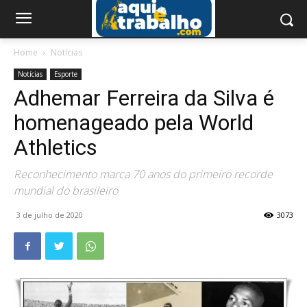
Home
Notícias
Notícias
Esporte
Adhemar Ferreira da Silva é
homenageado pela World
Athletics
Reconhecimento marca 70 anos do primeiro recorde
mundial do brasileiro
3 de julho de 2020
3073