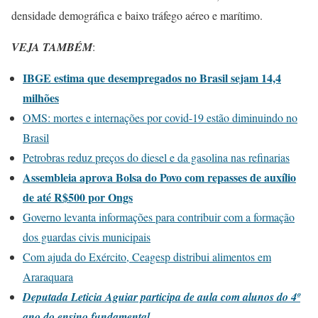
densidade demográfica e baixo tráfego aéreo e marítimo.
VEJA TAMBÉM
:
IBGE estima que desempregados no Brasil sejam 14,4
milhões
OMS: mortes e internações por covid-19 estão diminuindo no
Brasil
Petrobras reduz preços do diesel e da gasolina nas refinarias
Assembleia aprova Bolsa do Povo com repasses de auxílio
de até R$500 por Ongs
Governo levanta informações para contribuir com a formação
dos guardas civis municipais
Com ajuda do Exército, Ceagesp distribui alimentos em
Araraquara
Deputada Leticia Aguiar participa de aula com alunos do 4º
ano do ensino fundamental