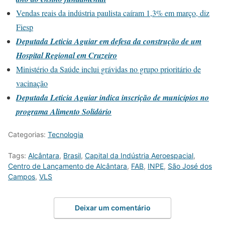
Vendas reais da indústria paulista caíram 1,3% em março, diz
Fiesp
Deputada Leticia Aguiar em defesa da construção de um
Hospital Regional em Cruzeiro
Ministério da Saúde inclui grávidas no grupo prioritário de
vacinação
Deputada Leticia Aguiar indica inscrição de municípios no
programa Alimento Solidário
Categorias:
Tecnologia
Tags:
Alcântara
,
Brasil
,
Capital da Indústria Aeroespacial
,
Centro de Lançamento de Alcântara
,
FAB
,
INPE
,
São José dos
Campos
,
VLS
Deixar um comentário