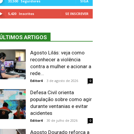
33,500
Seguidores
SIGA
5,420
Inscritos
SE INSCREVER
ÚLTIMOS ARTIGOS
Agosto Lilás: veja como
reconhecer a violência
contra a mulher e acionar a
rede...
Editor4
-
3 de agosto de 2026
0
Defesa Civil orienta
população sobre como agir
durante ventanias e evitar
acidentes
Editor4
-
30 de julho de 2026
0
Agosto Dourado reforça a