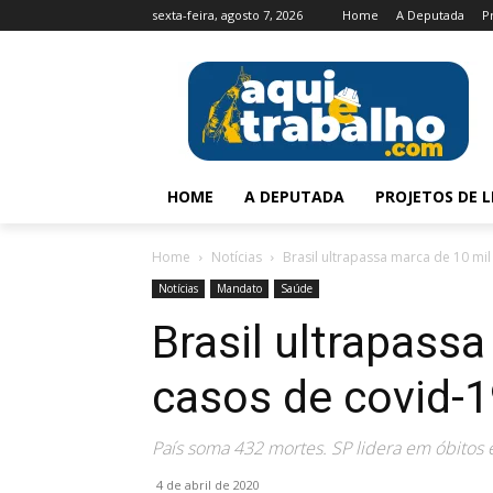
sexta-feira, agosto 7, 2026
Home
A Deputada
P
HOME
A DEPUTADA
PROJETOS DE L
Home
Notícias
Brasil ultrapassa marca de 10 mil
Notícias
Mandato
Saúde
Brasil ultrapass
casos de covid-
País soma 432 mortes. SP lidera em óbitos
4 de abril de 2020