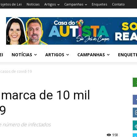
rojetos de Lei
Notícias
Artigos
Campanhas
Enquetes
Contato
EI
NOTÍCIAS
ARTIGOS
CAMPANHAS
ENQUET
 casos de covid-19
a marca de 10 mil
19
 e número de infectados
958