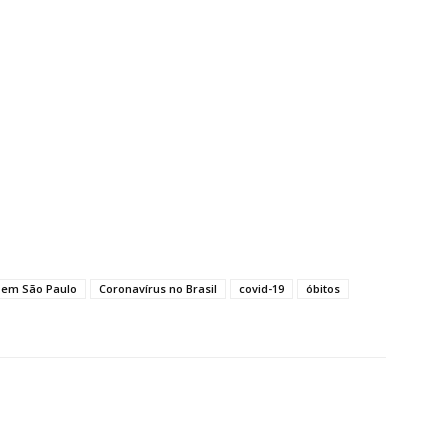
 em São Paulo
Coronavírus no Brasil
covid-19
óbitos