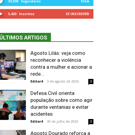
33,500
Seguidores
SIGA
5,420
Inscritos
SE INSCREVER
ÚLTIMOS ARTIGOS
Agosto Lilás: veja como
reconhecer a violência
contra a mulher e acionar a
rede...
Editor4
-
3 de agosto de 2026
0
Defesa Civil orienta
população sobre como agir
durante ventanias e evitar
acidentes
Editor4
-
30 de julho de 2026
0
Agosto Dourado reforça a