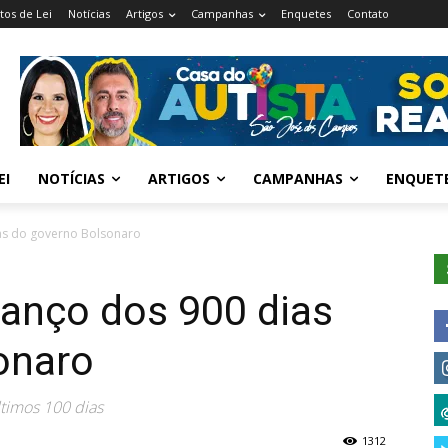
tos de Lei
Notícias
Artigos
Campanhas
Enquetes
Contato
EI
NOTÍCIAS
ARTIGOS
CAMPANHAS
ENQUET
ias do governo Bolsonaro
alanço dos 900 dias
onaro
timos 100 dias
1312