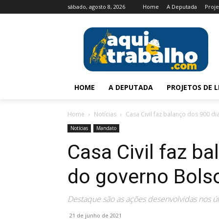
sábado, agosto 8, 2026
Home
A Deputada
Proje
HOME
A DEPUTADA
PROJETOS DE L
Home
Notícias
Casa Civil faz balanço dos 900 d
Notícias
Mandato
Casa Civil faz b
do governo Bols
Destaque são as ações desenvolvidas nos úl
21 de junho de 2021