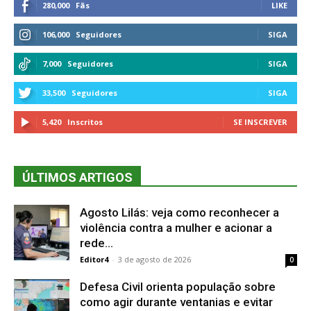
280,000
Fãs
LIKE
106,000
Seguidores
SIGA
7,000
Seguidores
SIGA
33,500
Seguidores
SIGA
5,420
Inscritos
SE INSCREVER
ÚLTIMOS ARTIGOS
Agosto Lilás: veja como reconhecer a
violência contra a mulher e acionar a
rede...
Editor4
-
3 de agosto de 2026
0
Defesa Civil orienta população sobre
como agir durante ventanias e evitar