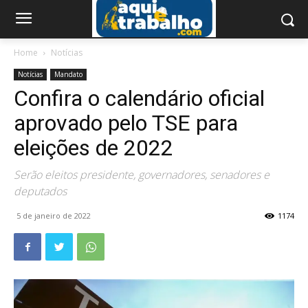
Home
Notícias
Notícias
Mandato
Confira o calendário oficial
aprovado pelo TSE para
eleições de 2022
Serão eleitos presidente, governadores, senadores e
deputados
5 de janeiro de 2022
1174