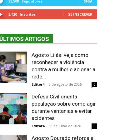
33,500
Seguidores
SIGA
5,420
Inscritos
SE INSCREVER
ÚLTIMOS ARTIGOS
Agosto Lilás: veja como
reconhecer a violência
contra a mulher e acionar a
rede...
Editor4
-
3 de agosto de 2026
0
Defesa Civil orienta
população sobre como agir
durante ventanias e evitar
acidentes
Editor4
-
30 de julho de 2026
0
Agosto Dourado reforça a