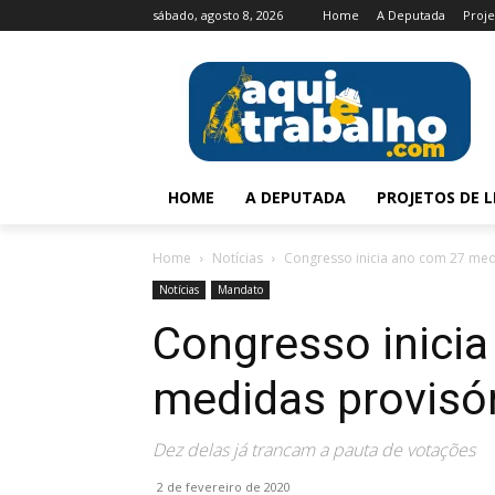
sábado, agosto 8, 2026
Home
A Deputada
Proje
HOME
A DEPUTADA
PROJETOS DE L
Home
Notícias
Congresso inicia ano com 27 medi
Notícias
Mandato
Congresso inici
medidas provisóri
Dez delas já trancam a pauta de votações
2 de fevereiro de 2020