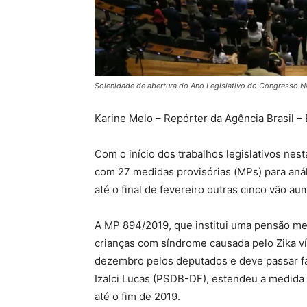
Solenidade de abertura do Ano Legislativo do Congresso Nac
Karine Melo – Repórter da Agência Brasil – B
Com o início dos trabalhos legislativos nes
com 27 medidas provisórias (MPs) para análi
até o final de fevereiro outras cinco vão aum
A MP 894/2019, que institui uma pensão mens
crianças com síndrome causada pelo Zika víru
dezembro pelos deputados e deve passar fa
Izalci Lucas (PSDB-DF), estendeu a medida 
até o fim de 2019.