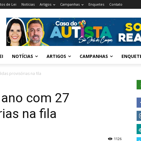
tos de Lei
Notícias
Artigos
Campanhas
Enquetes
Contato
EI
NOTÍCIAS
ARTIGOS
CAMPANHAS
ENQUET
das provisórias na fila
a ano com 27
as na fila
1126