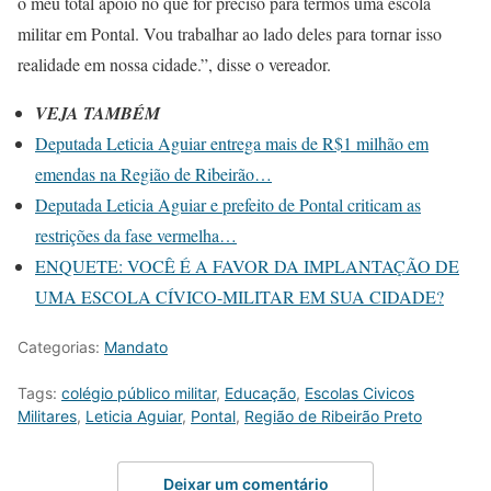
o meu total apoio no que for preciso para termos uma escola
militar em Pontal. Vou trabalhar ao lado deles para tornar isso
realidade em nossa cidade.”, disse o vereador.
VEJA TAMBÉM
Deputada Leticia Aguiar entrega mais de R$1 milhão em
emendas na Região de Ribeirão…
Deputada Leticia Aguiar e prefeito de Pontal criticam as
restrições da fase vermelha…
ENQUETE: VOCÊ É A FAVOR DA IMPLANTAÇÃO DE
UMA ESCOLA CÍVICO-MILITAR EM SUA CIDADE?
Categorias:
Mandato
Tags:
colégio público militar
,
Educação
,
Escolas Civicos
Militares
,
Leticia Aguiar
,
Pontal
,
Região de Ribeirão Preto
Deixar um comentário