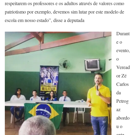
respeitarem os professores e os adultos através de valores como
patriotismo por exemplo, devemos sim lutar por este modelo de
escola em nosso estado”, disse a deputada
Durant
e o
evento,
o
Veread
or Zé
Carlos
da
Petrog
az
abordo
u o
ante