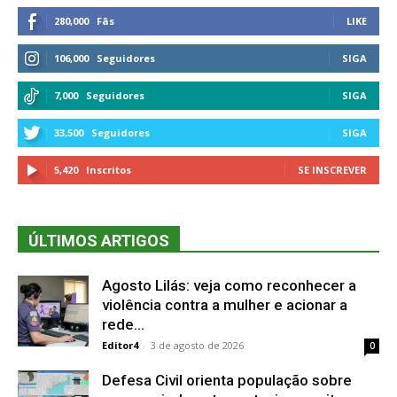
280,000
Fãs
LIKE
106,000
Seguidores
SIGA
7,000
Seguidores
SIGA
33,500
Seguidores
SIGA
5,420
Inscritos
SE INSCREVER
ÚLTIMOS ARTIGOS
Agosto Lilás: veja como reconhecer a
violência contra a mulher e acionar a
rede...
Editor4
-
3 de agosto de 2026
0
Defesa Civil orienta população sobre