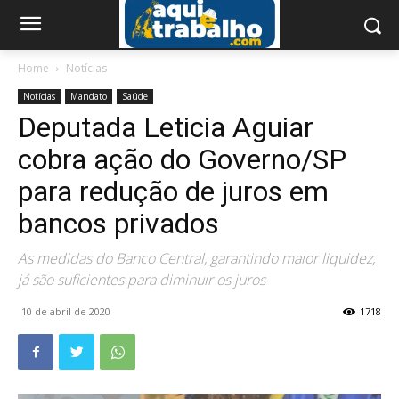
Home
Notícias
Notícias
Mandato
Saúde
Deputada Leticia Aguiar
cobra ação do Governo/SP
para redução de juros em
bancos privados
As medidas do Banco Central, garantindo maior liquidez,
já são suficientes para diminuir os juros
10 de abril de 2020
1718