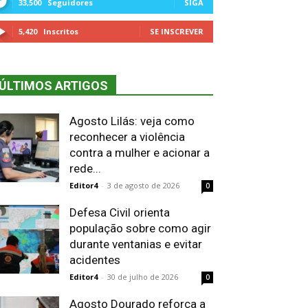
33,500
Seguidores
SIGA
5,420
Inscritos
SE INSCREVER
ÚLTIMOS ARTIGOS
Agosto Lilás: veja como
reconhecer a violência
contra a mulher e acionar a
rede...
Editor4
-
3 de agosto de 2026
0
Defesa Civil orienta
população sobre como agir
durante ventanias e evitar
acidentes
Editor4
-
30 de julho de 2026
0
Agosto Dourado reforça a