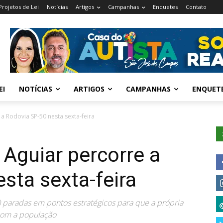
Projetos de Lei
Notícias
Artigos
Campanhas
Enquetes
Contato
EI
NOTÍCIAS
ARTIGOS
CAMPANHAS
ENQUET
a Rodovia SP-50 nesta sexta-feira
 Aguiar percorre a
sta sexta-feira
e) paradas em pontos estratégicos para que a própria
com a população