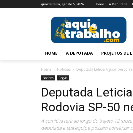
quarta-feira, agosto 5, 2026
Home
A Deputada
HOME
A DEPUTADA
PROJETOS DE L
Home
Notícias
Deputada Leticia Aguiar percorre 
Notícias
Região
Deputada Leticia
Rodovia SP-50 ne
A comitiva terá ao longo do trajeto 12 (doz
deputada e sua equipe possam conversar 