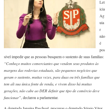
Let
icia
Ag
uia
r
não
é
pos
sível impedir que as pessoas busquem o sustento de suas famílias:
“Conheço muitos comerciantes que vendem seus produtos às
margens das rodovias estaduais, são pequenos negócios que
geram o sustento, muitas vezes, para duas ou três famílias que
tem ali sua única fonte de renda, e vivem disso há muitas
gerações, não cabe ao DER definir que tipo de comércio deve
funcionar”
, declarou a parlamentar.
A deputada Janaína Paschoal, procurou o deputado Sérgio Vitor,