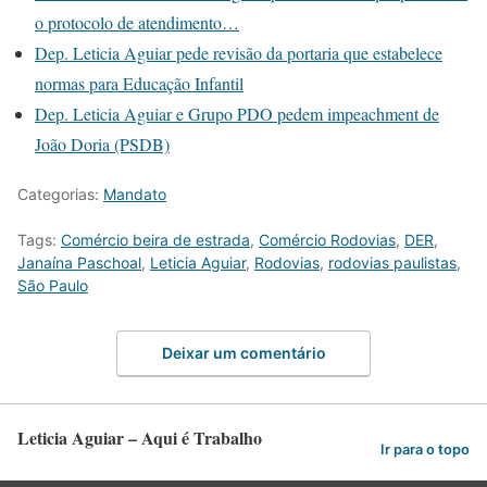
o protocolo de atendimento…
Dep. Leticia Aguiar pede revisão da portaria que estabelece
normas para Educação Infantil
Dep. Leticia Aguiar e Grupo PDO pedem impeachment de
João Doria (PSDB)
Categorias:
Mandato
Tags:
Comércio beira de estrada
,
Comércio Rodovias
,
DER
,
Janaína Paschoal
,
Leticia Aguiar
,
Rodovias
,
rodovias paulistas
,
São Paulo
Deixar um comentário
Leticia Aguiar – Aqui é Trabalho
Ir para o topo