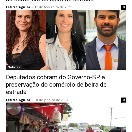
Leticia Aguiar
-
11 de fevereiro de 2021
0
Notícias
Deputados cobram do Governo-SP a
preservação do comércio de beira de
estrada
Leticia Aguiar
-
28 de janeiro de 2021
0