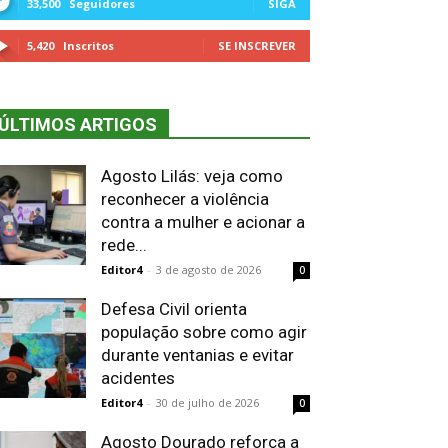
33,500
Seguidores
SIGA
5,420
Inscritos
SE INSCREVER
ÚLTIMOS ARTIGOS
Agosto Lilás: veja como
reconhecer a violência
contra a mulher e acionar a
rede...
Editor4
-
3 de agosto de 2026
0
Defesa Civil orienta
população sobre como agir
durante ventanias e evitar
acidentes
Editor4
-
30 de julho de 2026
0
Agosto Dourado reforça a