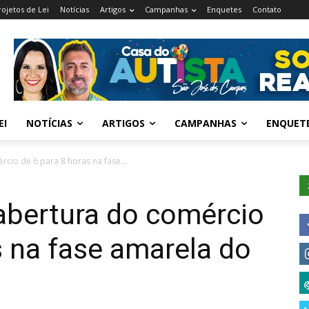
rojetos de Lei
Notícias
Artigos
Campanhas
Enquetes
Contato
EI
NOTÍCIAS
ARTIGOS
CAMPANHAS
ENQUET
cio de 6 para 8 horas na fase...
abertura do comércio
s na fase amarela do