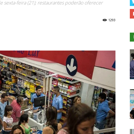
 sexta-feira (21); restaurantes poderão oferecer
1293