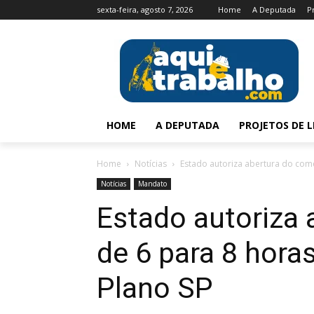
sexta-feira, agosto 7, 2026
Home
A Deputada
P
HOME
A DEPUTADA
PROJETOS DE L
Home
Notícias
Estado autoriza abertura do comér
Notícias
Mandato
Estado autoriza 
de 6 para 8 hora
Plano SP