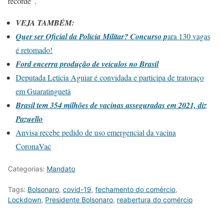
recorde”.
VEJA TAMBÉM:
Quer ser Oficial da Polícia Militar? Concurso p
ara 130 vagas
é retomado!
Ford encerra produção de veículos no Brasil
Deputada Leticia Aguiar é convidada e participa de tratoraço
em Guaratinguetá
Brasil tem 354 milhões de vacinas asseguradas em 2021, diz
Pazuello
Anvisa recebe pedido de uso emergencial da vacina
CoronaVac
Categorias:
Mandato
Tags:
Bolsonaro
,
covid-19
,
fechamento do comércio
,
Lockdown
,
Presidente Bolsonaro
,
reabertura do comércio