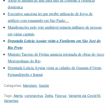
Alesp se ilumina de lilás para mês de combate a violência
doméstica
Executivo sanciona lei que proíbe utilização de fogos de
artifício com estampido em São Paulo…
Manifestações pelo voto auditável reúnem milhares de pessoas
em várias capitais
Deputada Leticia Aguiar visita a Funfarme em São José do
Rio Preto
Ministro Tarcísio de Freitas anuncia retomada de obras do Arco
Metropolitano do Rio
Deputada Leticia Aguiar visita as cidades de Guarani d’Oeste,
Fernandópolis e Irapuã
Categorias:
Mandato
,
Saúde
Tags:
Alerta
,
coronavírus
,
Delta
,
Fiocruz
,
Variante da Covid19
,
Variantes