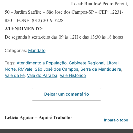
Local: Rua José Pedro Perotti,
50 – Jardim Satélite – São José dos Campos-SP – CEP: 12231-
830 – FONE: (012) 3019-7228
ATENDIMENTO
:
De segunda à sexta-feira das 09 às 12H e das 13:30 às 18 horas
Categorias:
Mandato
Tags:
Atendimento a População
,
Gabinete Regional
,
Litoral
Norte
,
RMVale
,
São José dos Campos
,
Serra da Mantiqueira
,
Vale da Fé
,
Vale do Paraíba
,
Vale Histórico
Deixar um comentário
Leticia Aguiar – Aqui é Trabalho
Ir para o topo