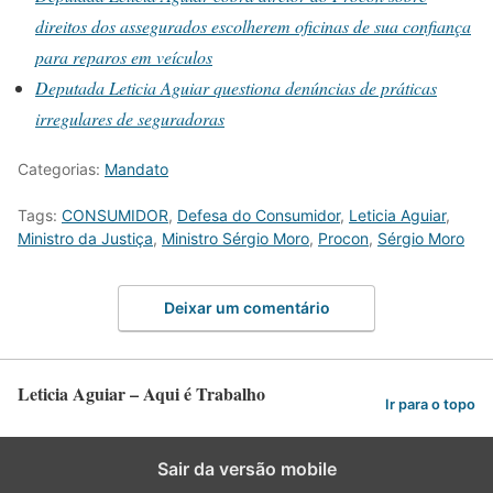
direitos dos assegurados escolherem oficinas de sua confiança
para reparos em veículos
Deputada Leticia Aguiar questiona denúncias de práticas
irregulares de seguradoras
Categorias:
Mandato
Tags:
CONSUMIDOR
,
Defesa do Consumidor
,
Leticia Aguiar
,
Ministro da Justiça
,
Ministro Sérgio Moro
,
Procon
,
Sérgio Moro
Deixar um comentário
Leticia Aguiar – Aqui é Trabalho
Ir para o topo
Sair da versão mobile