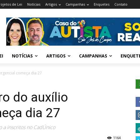
rojetos de Lei
Notícias
Artigos
Campanhas
Enquetes
Contato
EI
NOTÍCIAS
ARTIGOS
CAMPANHAS
ENQUET
ergencial começa dia 27
o do auxílio
eça dia 27
o a inscritos no CadÚnico
1164