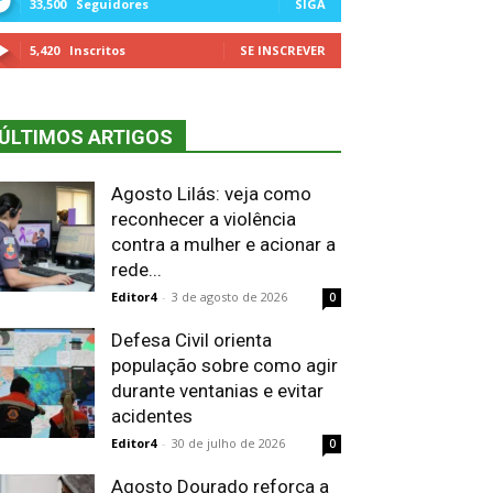
33,500
Seguidores
SIGA
5,420
Inscritos
SE INSCREVER
ÚLTIMOS ARTIGOS
Agosto Lilás: veja como
reconhecer a violência
contra a mulher e acionar a
rede...
Editor4
-
3 de agosto de 2026
0
Defesa Civil orienta
população sobre como agir
durante ventanias e evitar
acidentes
Editor4
-
30 de julho de 2026
0
Agosto Dourado reforça a