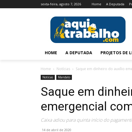
sexta-feira, agosto 7, 2026
Home
A Deputada
P
HOME
A DEPUTADA
PROJETOS DE L
Home
Notícias
Saque em dinheiro do auxílio em
Notícias
Mandato
Saque em dinheir
emergencial com
Caixa adiou para quinta início do pagament
14 de abril de 2020