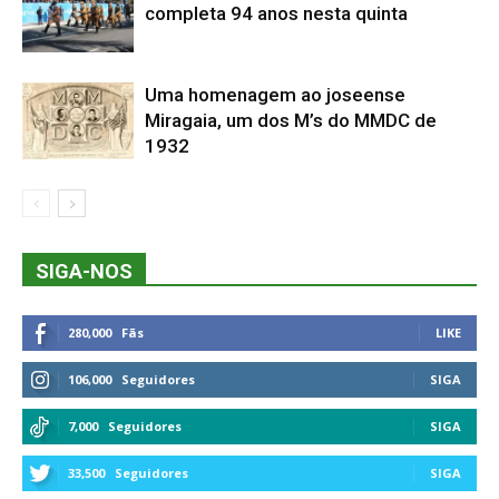
completa 94 anos nesta quinta
Uma homenagem ao joseense
Miragaia, um dos M’s do MMDC de
1932
SIGA-NOS
280,000
Fãs
LIKE
106,000
Seguidores
SIGA
7,000
Seguidores
SIGA
33,500
Seguidores
SIGA