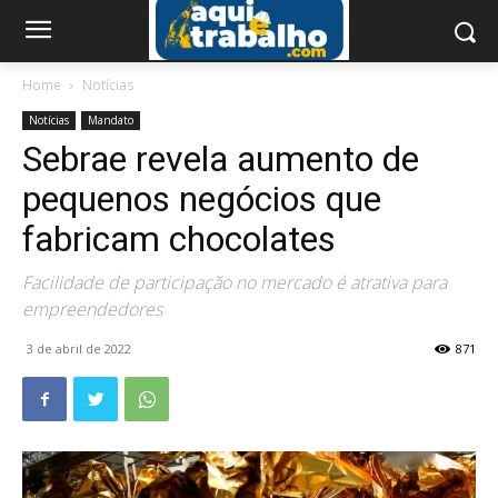
Home
Notícias
Notícias
Mandato
Sebrae revela aumento de
pequenos negócios que
fabricam chocolates
Facilidade de participação no mercado é atrativa para
empreendedores
3 de abril de 2022
871