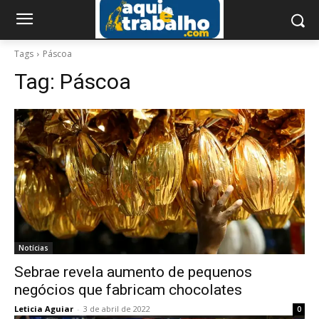
Tags
Páscoa
Tag:
Páscoa
Notícias
Sebrae revela aumento de pequenos
negócios que fabricam chocolates
Leticia Aguiar
-
3 de abril de 2022
0