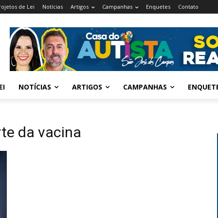
rojetos de Lei
Notícias
Artigos
Campanhas
Enquetes
Contato
EI
NOTÍCIAS
ARTIGOS
CAMPANHAS
ENQUET
te da vacina