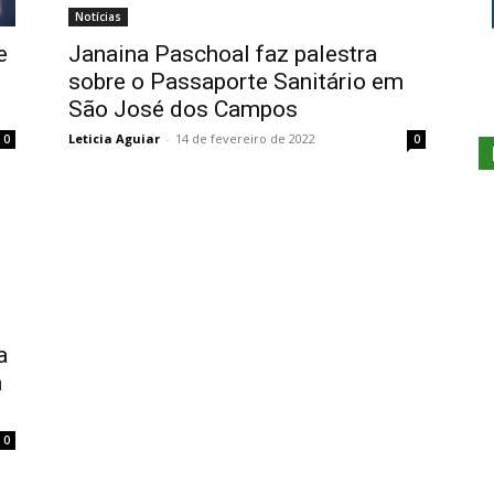
Notícias
e
Janaina Paschoal faz palestra
sobre o Passaporte Sanitário em
São José dos Campos
Leticia Aguiar
-
14 de fevereiro de 2022
0
0
a
a
0