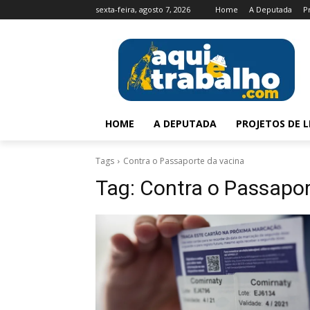
sexta-feira, agosto 7, 2026
Home
A Deputada
P
HOME
A DEPUTADA
PROJETOS DE L
Tags
Contra o Passaporte da vacina
Tag:
Contra o Passapor