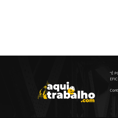
“É 
EFI
Cont