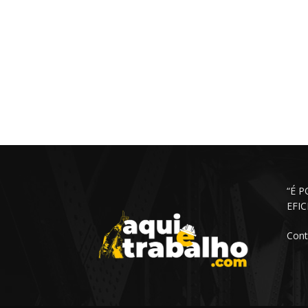
“É 
EFI
Cont