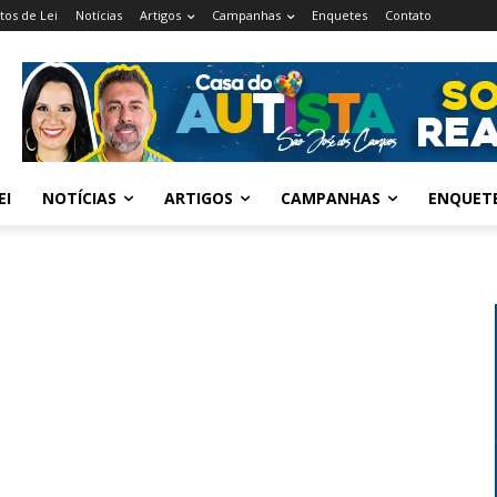
tos de Lei
Notícias
Artigos
Campanhas
Enquetes
Contato
EI
NOTÍCIAS
ARTIGOS
CAMPANHAS
ENQUET