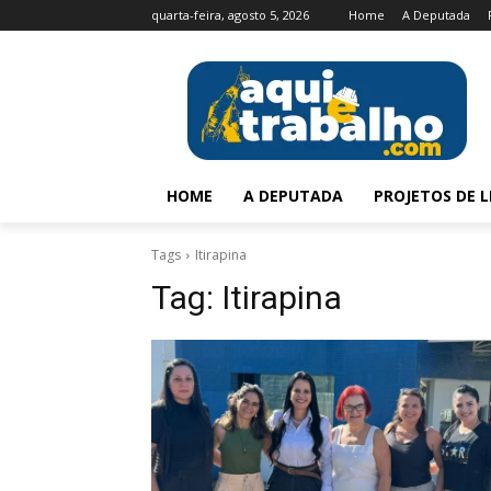
quarta-feira, agosto 5, 2026
Home
A Deputada
HOME
A DEPUTADA
PROJETOS DE L
Tags
Itirapina
Tag:
Itirapina