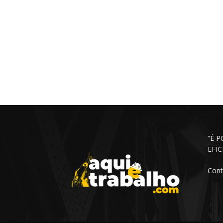
“É 
EFI
Cont