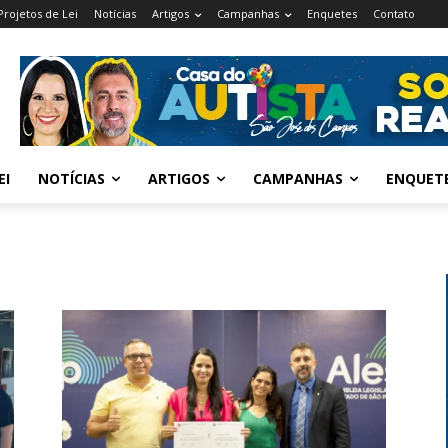
Projetos de Lei
Notícias
Artigos
Campanhas
Enquetes
Contato
EI
NOTÍCIAS
ARTIGOS
CAMPANHAS
ENQUET