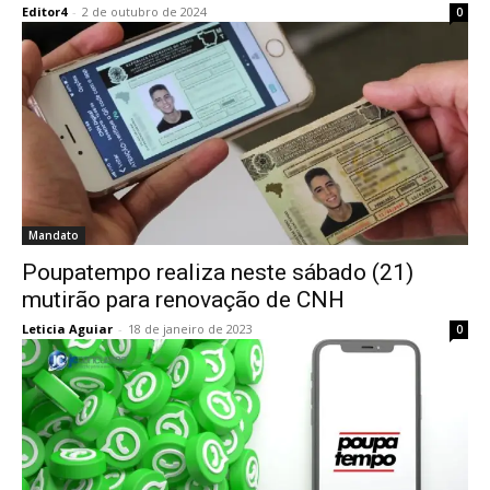
Editor4
-
2 de outubro de 2024
0
Mandato
Poupatempo realiza neste sábado (21)
mutirão para renovação de CNH
Leticia Aguiar
-
18 de janeiro de 2023
0