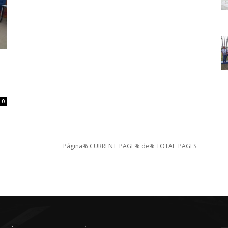
0
Página% CURRENT_PAGE% de% TOTAL_PAGES