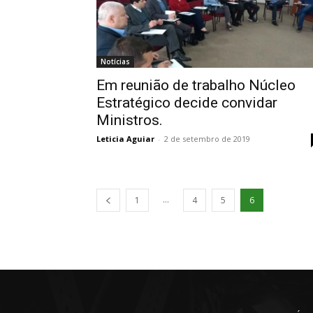
Notícias
Em reunião de trabalho Núcleo
Estratégico decide convidar
Ministros.
Leticia Aguiar
-
2 de setembro de 2019
...
1
4
5
6