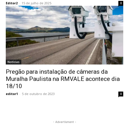
Editor2
-
15 de julho de 2025
0
Notícias
Pregão para instalação de câmeras da
Muralha Paulista na RMVALE acontece dia
18/10
editor1
-
5 de outubro de 2023
0
- Advertisment -