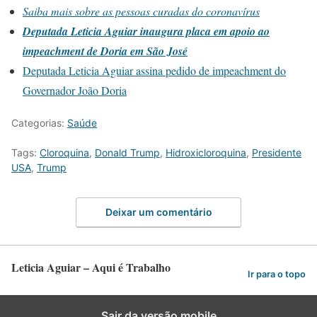
Saiba mais sobre as pessoas curadas do coronavírus
Deputada Leticia Aguiar inaugura placa em apoio ao
impeachment de Doria em São José
Deputada Leticia Aguiar assina pedido de impeachment do
Governador João Doria
Categorias:
Saúde
Tags:
Cloroquina
,
Donald Trump
,
Hidroxicloroquina
,
Presidente
USA
,
Trump
Deixar um comentário
Leticia Aguiar – Aqui é Trabalho
Ir para o topo
Sair da versão mobile