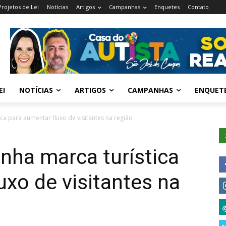
Projetos de Lei
Notícias
Artigos
Campanhas
Enquetes
Contato
EI
NOTÍCIAS
ARTIGOS
CAMPANHAS
ENQUET
ica para aumentar fluxo de visitantes na região
anha marca turística
uxo de visitantes na