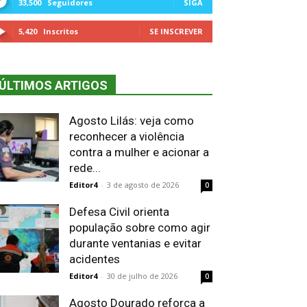
33,500
Seguidores
SIGA
5,420
Inscritos
SE INSCREVER
ÚLTIMOS ARTIGOS
Agosto Lilás: veja como
reconhecer a violência
contra a mulher e acionar a
rede...
Editor4
-
3 de agosto de 2026
0
Defesa Civil orienta
população sobre como agir
durante ventanias e evitar
acidentes
Editor4
-
30 de julho de 2026
0
Agosto Dourado reforça a