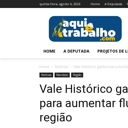
quinta-feira, agosto 6, 2026
Home
A Deputada
HOME
A DEPUTADA
PROJETOS DE L
Home
Notícias
Vale Histórico ganha marca turíst
Notícias
Mandato
Região
Vale Histórico g
para aumentar fl
região