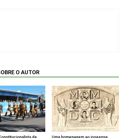
SOBRE O AUTOR
onstitucionalista de
Uma homenagem ao joseense