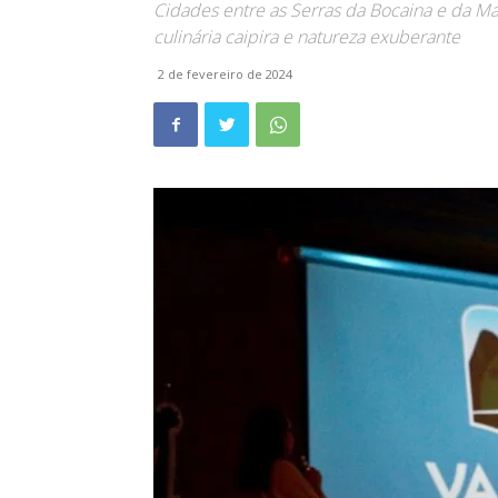
Cidades entre as Serras da Bocaina e da Man
culinária caipira e natureza exuberante
2 de fevereiro de 2024