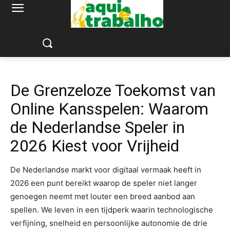
De Grenzeloze Toekomst van
Online Kansspelen: Waarom
de Nederlandse Speler in
2026 Kiest voor Vrijheid
De Nederlandse markt voor digitaal vermaak heeft in
2026 een punt bereikt waarop de speler niet langer
genoegen neemt met louter een breed aanbod aan
spellen. We leven in een tijdperk waarin technologische
verfijning, snelheid en persoonlijke autonomie de drie