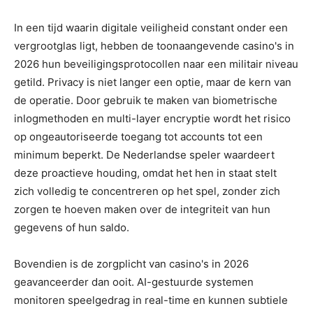
In een tijd waarin digitale veiligheid constant onder een
vergrootglas ligt, hebben de toonaangevende casino's in
2026 hun beveiligingsprotocollen naar een militair niveau
getild. Privacy is niet langer een optie, maar de kern van
de operatie. Door gebruik te maken van biometrische
inlogmethoden en multi-layer encryptie wordt het risico
op ongeautoriseerde toegang tot accounts tot een
minimum beperkt. De Nederlandse speler waardeert
deze proactieve houding, omdat het hen in staat stelt
zich volledig te concentreren op het spel, zonder zich
zorgen te hoeven maken over de integriteit van hun
gegevens of hun saldo.
Bovendien is de zorgplicht van casino's in 2026
geavanceerder dan ooit. AI-gestuurde systemen
monitoren speelgedrag in real-time en kunnen subtiele