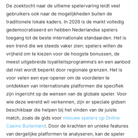
De zoektocht naar de ultieme spelervaring leidt veel
gebruikers ook naar de mogelijkheden buiten de
traditionele lokale kaders. In 2026 is de markt volledig
gedemocratiseerd en hebben Nederlandse spelers
toegang tot de beste internationale standaarden. Het is
een trend die we steeds vaker zien: spelers willen de
vrijheid om te kiezen voor de hoogste bonussen, de
meest uitgebreide loyaliteitsprogramma's en een aanbod
dat niet wordt beperkt door regionale grenzen. Het is
voor velen een eye-opener om de voordelen te
ontdekken van internationale platformen die specifiek
zijn ingericht op de wensen van de globale speler. Voor
wie deze wereld wil verkennen, zijn er speciale gidsen
beschikbaar die helpen bij het vinden van de juiste
match, zoals de gids voor
mieuwe spelers op Online
Casino Buitenland
. Door de krachten en unieke features
van dergelijke platformen te analyseren, kan de speler