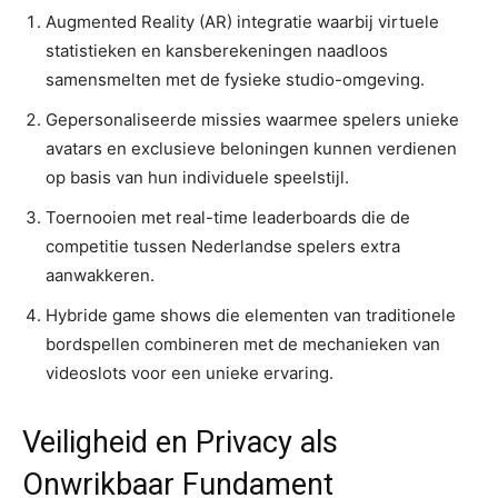
Augmented Reality (AR) integratie waarbij virtuele
statistieken en kansberekeningen naadloos
samensmelten met de fysieke studio-omgeving.
Gepersonaliseerde missies waarmee spelers unieke
avatars en exclusieve beloningen kunnen verdienen
op basis van hun individuele speelstijl.
Toernooien met real-time leaderboards die de
competitie tussen Nederlandse spelers extra
aanwakkeren.
Hybride game shows die elementen van traditionele
bordspellen combineren met de mechanieken van
videoslots voor een unieke ervaring.
Veiligheid en Privacy als
Onwrikbaar Fundament