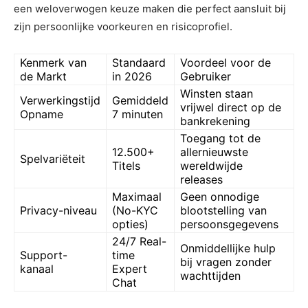
een weloverwogen keuze maken die perfect aansluit bij
zijn persoonlijke voorkeuren en risicoprofiel.
Kenmerk van
Standaard
Voordeel voor de
de Markt
in 2026
Gebruiker
Winsten staan
Verwerkingstijd
Gemiddeld
vrijwel direct op de
Opname
7 minuten
bankrekening
Toegang tot de
12.500+
allernieuwste
Spelvariëteit
Titels
wereldwijde
releases
Maximaal
Geen onnodige
Privacy-niveau
(No-KYC
blootstelling van
opties)
persoonsgegevens
24/7 Real-
Onmiddellijke hulp
Support-
time
bij vragen zonder
kanaal
Expert
wachttijden
Chat