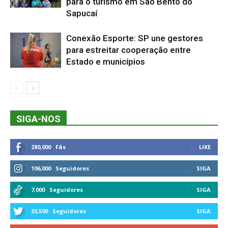
para o turismo em São Bento do
Sapucaí
Conexão Esporte: SP une gestores
para estreitar cooperação entre
Estado e municípios
SIGA-NOS
280,000
Fãs
LIKE
106,000
Seguidores
SIGA
7,000
Seguidores
SIGA
33,500
Seguidores
SIGA