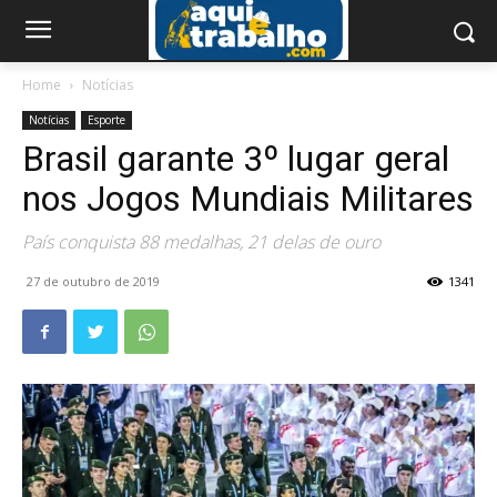
Home
Notícias
Notícias
Esporte
Brasil garante 3º lugar geral
nos Jogos Mundiais Militares
País conquista 88 medalhas, 21 delas de ouro
27 de outubro de 2019
1341