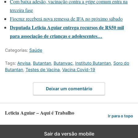
Com baixa adesão, vacinação contra a gripe comum entra na
terceira fase
Fiocruz receberá nova remessa de IFA no próximo sábado
Deputada Leticia Aguiar entrega recursos de R$50 mil
para associação de crianças e adolescentes…
Categorias:
Saúde
Tags:
Anvisa
,
Butantan
,
Butanvac
,
Instituto Butantan
,
Soro do
Butantan
,
Testes de Vacina
,
Vacina Covid-19
Deixar um comentário
Leticia Aguiar – Aqui é Trabalho
Ir para o topo
Sair da versão mobile