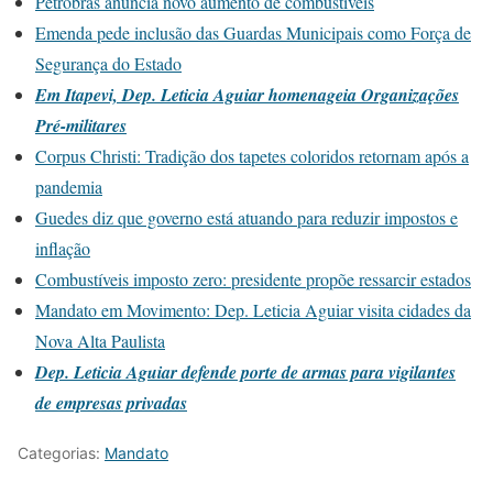
Petrobras anuncia novo aumento de combustíveis
Emenda pede inclusão das Guardas Municipais como Força de
Segurança do Estado
Em Itapevi, Dep. Leticia Aguiar homenageia Organizações
Pré-militares
Corpus Christi: Tradição dos tapetes coloridos retornam após a
pandemia
Guedes diz que governo está atuando para reduzir impostos e
inflação
Combustíveis imposto zero: presidente propõe ressarcir estados
Mandato em Movimento: Dep. Leticia Aguiar visita cidades da
Nova Alta Paulista
Dep. Leticia Aguiar defende porte de armas para vigilantes
de empresas privadas
Categorias:
Mandato