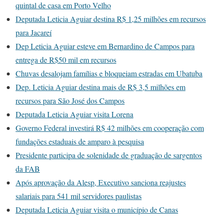
quintal de casa em Porto Velho
Deputada Leticia Aguiar destina R$ 1,25 milhões em recursos
para Jacareí
Dep Leticia Aguiar esteve em Bernardino de Campos para
entrega de R$50 mil em recursos
Chuvas desalojam famílias e bloqueiam estradas em Ubatuba
Dep. Leticia Aguiar destina mais de R$ 3,5 milhões em
recursos para São José dos Campos
Deputada Leticia Aguiar visita Lorena
Governo Federal investirá R$ 42 milhões em cooperação com
fundações estaduais de amparo à pesquisa
Presidente participa de solenidade de graduação de sargentos
da FAB
Após aprovação da Alesp, Executivo sanciona reajustes
salariais para 541 mil servidores paulistas
Deputada Leticia Aguiar visita o município de Canas