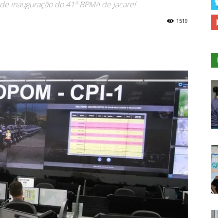
de inauguração do 41º BPM/I de Jacareí
1519