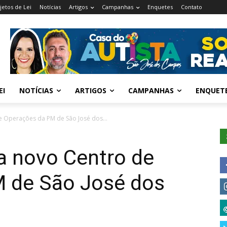
jetos de Lei
Notícias
Artigos
Campanhas
Enquetes
Contato
EI
NOTÍCIAS
ARTIGOS
CAMPANHAS
ENQUET
 Operações da PM de São José dos...
a novo Centro de
 de São José dos