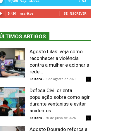
33,500
Seguidores
SIGA
5,420
Inscritos
SE INSCREVER
ÚLTIMOS ARTIGOS
Agosto Lilás: veja como
reconhecer a violência
contra a mulher e acionar a
rede...
Editor4
-
3 de agosto de 2026
0
Defesa Civil orienta
população sobre como agir
durante ventanias e evitar
acidentes
Editor4
-
30 de julho de 2026
0
Agosto Dourado reforça a