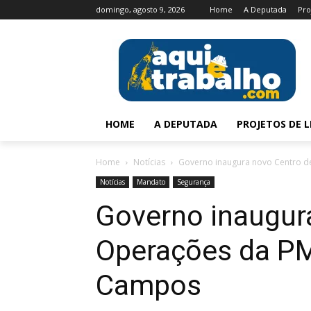
domingo, agosto 9, 2026
Home
A Deputada
Pro
HOME
A DEPUTADA
PROJETOS DE L
Home
Notícias
Governo inaugura novo Centro de
Notícias
Mandato
Segurança
Governo inaugur
Operações da PM
Campos