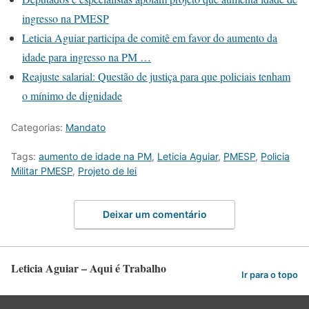
ingresso na PMESP
Leticia Aguiar participa de comitê em favor do aumento da
idade para ingresso na PM …
Reajuste salarial: Questão de justiça para que policiais tenham
o mínimo de dignidade
Categorias:
Mandato
Tags:
aumento de idade na PM
,
Leticia Aguiar
,
PMESP
,
Policia
Militar PMESP
,
Projeto de lei
Deixar um comentário
Leticia Aguiar – Aqui é Trabalho
Ir para o topo