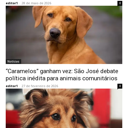
editor1
-
28 de maio de 2026
0
Notícias
“Caramelos” ganham vez: São José debate
política inédita para animais comunitários
editor1
-
27 de fevereiro de 2026
0