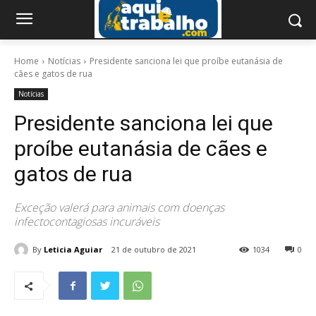
Home
Notícias
Presidente sanciona lei que proíbe eutanásia de
cães e gatos de rua
Notícias
Presidente sanciona lei que
proíbe eutanásia de cães e
gatos de rua
Exceção valerá para animais com doenças
infectocontagiosas incuráveis
By
Leticia Aguiar
21 de outubro de 2021
1034
0