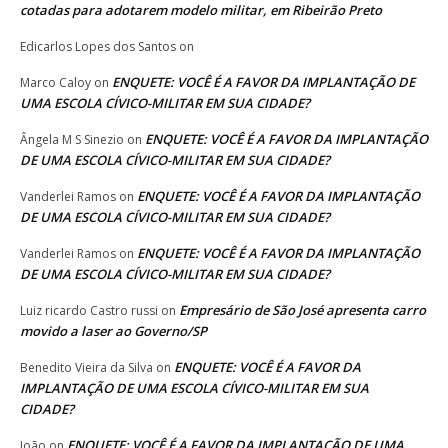
cotadas para adotarem modelo militar, em Ribeirão Preto
Edicarlos Lopes dos Santos
on
ENQUETE: VOCÊ É A FAVOR DA IMPLANTAÇÃO DE
Marco Caloy
on
UMA ESCOLA CÍVICO-MILITAR EM SUA CIDADE?
ENQUETE: VOCÊ É A FAVOR DA IMPLANTAÇÃO
Ângela M S Sinezio
on
DE UMA ESCOLA CÍVICO-MILITAR EM SUA CIDADE?
ENQUETE: VOCÊ É A FAVOR DA IMPLANTAÇÃO
Vanderlei Ramos
on
DE UMA ESCOLA CÍVICO-MILITAR EM SUA CIDADE?
ENQUETE: VOCÊ É A FAVOR DA IMPLANTAÇÃO
Vanderlei Ramos
on
DE UMA ESCOLA CÍVICO-MILITAR EM SUA CIDADE?
Empresário de São José apresenta carro
Luiz ricardo Castro russi
on
movido a laser ao Governo/SP
ENQUETE: VOCÊ É A FAVOR DA
Benedito Vieira da Silva
on
IMPLANTAÇÃO DE UMA ESCOLA CÍVICO-MILITAR EM SUA
CIDADE?
ENQUETE: VOCÊ É A FAVOR DA IMPLANTAÇÃO DE UMA
João
on