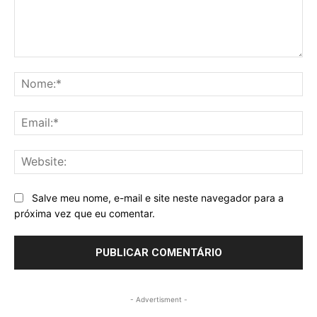
Comentários
No
Ema
Web
Salve meu nome, e-mail e site neste navegador para a
próxima vez que eu comentar.
- Advertisment -