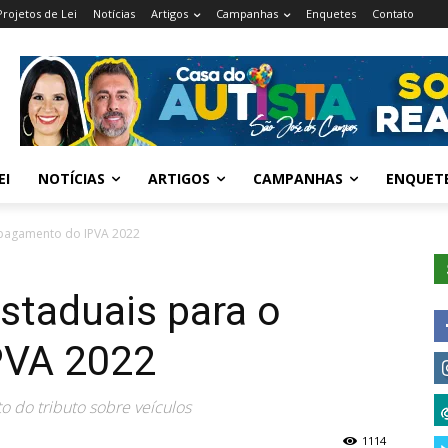
Projetos de Lei
Notícias
Artigos
Campanhas
Enquetes
Contato
EI
NOTÍCIAS
ARTIGOS
CAMPANHAS
ENQUET
o pagamento do IPVA 2022
estaduais para o
PVA 2022
o do tributo sobre veículos
1114