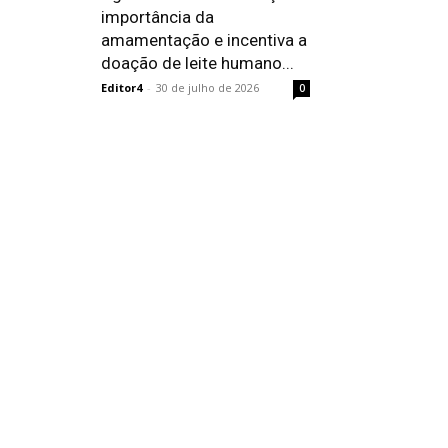
importância da
amamentação e incentiva a
doação de leite humano...
Editor4
-
30 de julho de 2026
0