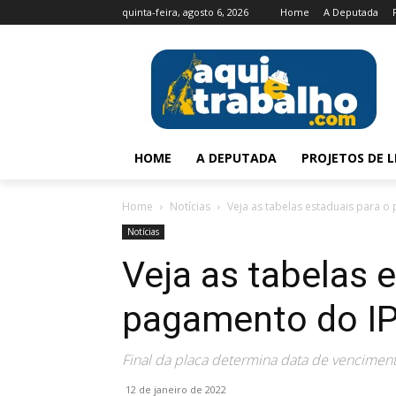
quinta-feira, agosto 6, 2026
Home
A Deputada
HOME
A DEPUTADA
PROJETOS DE L
Home
Notícias
Veja as tabelas estaduais para 
Notícias
Veja as tabelas 
pagamento do I
Final da placa determina data de venciment
12 de janeiro de 2022