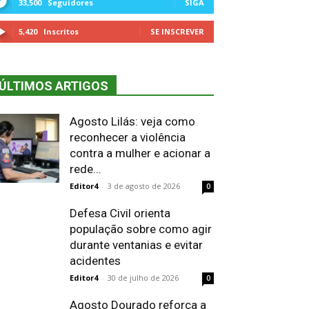
33,500
Seguidores
SIGA
5,420
Inscritos
SE INSCREVER
ÚLTIMOS ARTIGOS
Agosto Lilás: veja como
reconhecer a violência
contra a mulher e acionar a
rede...
Editor4
-
3 de agosto de 2026
0
Defesa Civil orienta
população sobre como agir
durante ventanias e evitar
acidentes
Editor4
-
30 de julho de 2026
0
Agosto Dourado reforça a