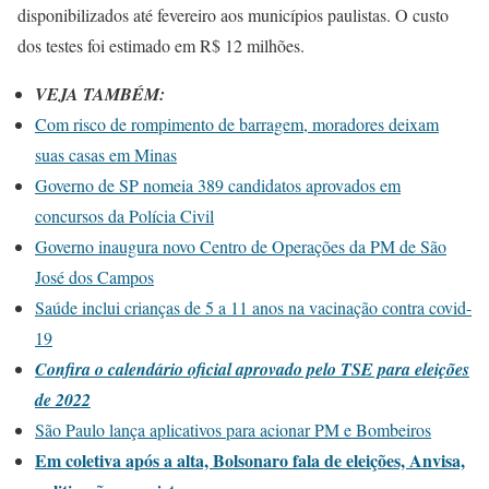
disponibilizados até fevereiro aos municípios paulistas. O custo
dos testes foi estimado em R$ 12 milhões.
VEJA TAMBÉM:
Com risco de rompimento de barragem, moradores deixam
suas casas em Minas
Governo de SP nomeia 389 candidatos aprovados em
concursos da Polícia Civil
Governo inaugura novo Centro de Operações da PM de São
José dos Campos
Saúde inclui crianças de 5 a 11 anos na vacinação contra covid-
19
Confira o calendário oficial aprovado pelo TSE para eleições
de 2022
São Paulo lança aplicativos para acionar PM e Bombeiros
Em coletiva após a alta, Bolsonaro fala de eleições, Anvisa,