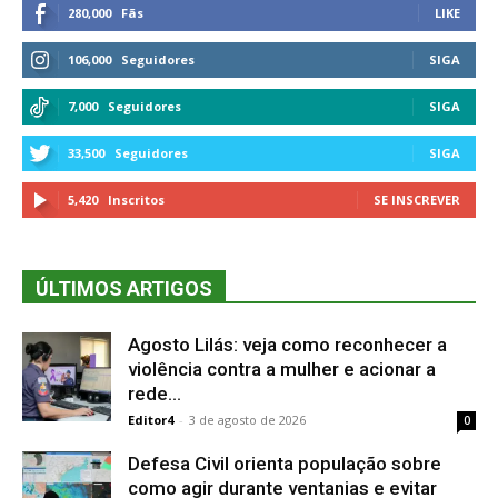
280,000
Fãs
LIKE
106,000
Seguidores
SIGA
7,000
Seguidores
SIGA
33,500
Seguidores
SIGA
5,420
Inscritos
SE INSCREVER
ÚLTIMOS ARTIGOS
Agosto Lilás: veja como reconhecer a
violência contra a mulher e acionar a
rede...
Editor4
-
3 de agosto de 2026
0
Defesa Civil orienta população sobre
como agir durante ventanias e evitar