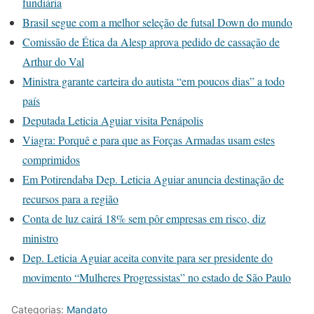
fundiária
Brasil segue com a melhor seleção de futsal Down do mundo
Comissão de Ética da Alesp aprova pedido de cassação de
Arthur do Val
Ministra garante carteira do autista “em poucos dias” a todo
país
Deputada Leticia Aguiar visita Penápolis
Viagra: Porquê e para que as Forças Armadas usam estes
comprimidos
Em Potirendaba Dep. Leticia Aguiar anuncia destinação de
recursos para a região
Conta de luz cairá 18% sem pôr empresas em risco, diz
ministro
Dep. Leticia Aguiar aceita convite para ser presidente do
movimento “Mulheres Progressistas” no estado de São Paulo
Categorias:
Mandato